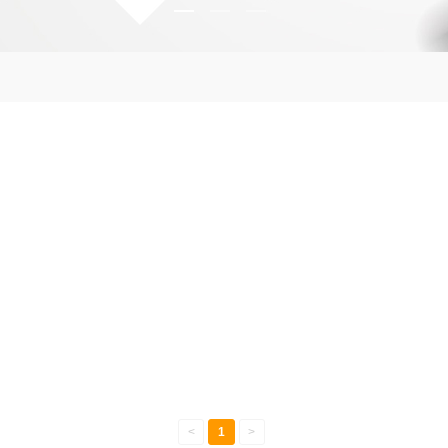
<
1
>